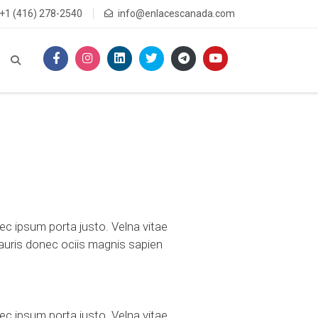
+1 (416) 278-2540
info@enlacescanada.com
c ipsum porta justo. Velna vitae
Mauris donec ociis magnis sapien
c ipsum porta justo. Velna vitae