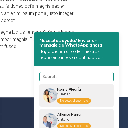
Mauris donec ociis magnis sapien
c an enim ipsum porta justo integer
 laoreet
magna luctus tempor. Quisque laoreet
tempor magnis. Pulvinar consectetur and
Necesitas ayuda? Enviar un
mensaje de WhatsApp ahora
em fusce
Haga clic en uno de nuestros
representantes a continuación
Romy Alegría
Quebec
No estoy disponible
Alfonso Parra
Ontario
No estoy disponible