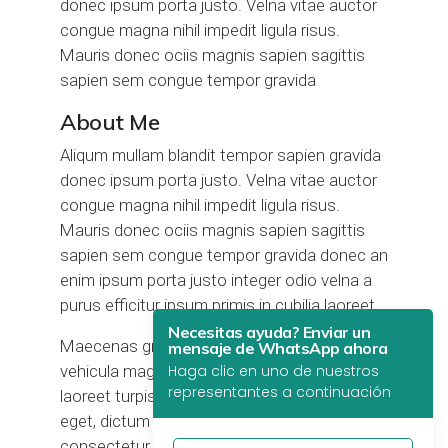
donec ipsum porta justo. Velna vitae auctor
congue magna nihil impedit ligula risus.
Mauris donec ociis magnis sapien sagittis
sapien sem congue tempor gravida
About Me
Aliqum mullam blandit tempor sapien gravida
donec ipsum porta justo. Velna vitae auctor
congue magna nihil impedit ligula risus.
Mauris donec ociis magnis sapien sagittis
sapien sem congue tempor gravida donec an
enim ipsum porta justo integer odio velna a
purus efficitur ipsum primis in cubilia laoreet
Necesitas ayuda? Enviar un
Maecenas gravida porttitor nunc, quis
mensaje de WhatsApp ahora
vehicula magna luctus tempor. Quisque
Haga clic en uno de nuestros
representantes a continuación
laoreet turpis urna augue, viverra a augue
eget, dictum tempor magnis. Pulvinar
consectetur and placerat imperdiet dui varius