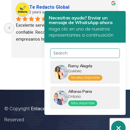
Te Redacto Global
2 years ago
Necesitas ayuda? Enviar un
mensaje de WhatsApp ahora
Excelente servicio. Profesional, eficiente y 
Haga clic en uno de nuestros
confiable. Recomendado para todos los 
representantes a continuación
empresarios hispanos.
Romy Alegría
Quebec
No estoy disponible
Alfonso Parra
Ontario
Estoy disponible
© Copyright
Enlaces Canada Inc.
2012 - 2024. All Rights
Reserved