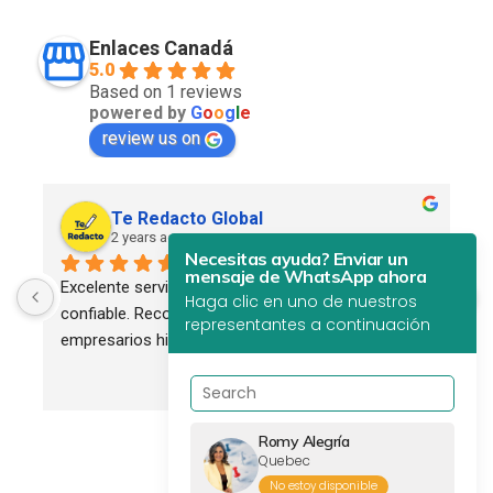
Enlaces Canadá
5.0
Based on 1 reviews
powered by
G
o
o
g
l
e
review us on
Te Redacto Global
2 years ago
Necesitas ayuda? Enviar un
mensaje de WhatsApp ahora
Excelente servicio. Profesional, eficiente y 
Haga clic en uno de nuestros
confiable. Recomendado para todos los 
representantes a continuación
empresarios hispanos.
Romy Alegría
Quebec
No estoy disponible