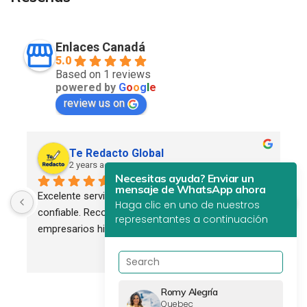
Enlaces Canadá
5.0
Based on 1 reviews
powered by
G
o
o
g
l
e
review us on
Te Redacto Global
2 years ago
Necesitas ayuda? Enviar un
mensaje de WhatsApp ahora
Excelente servicio. Profesional, eficiente y 
Haga clic en uno de nuestros
confiable. Recomendado para todos los 
representantes a continuación
empresarios hispanos.
Romy Alegría
Quebec