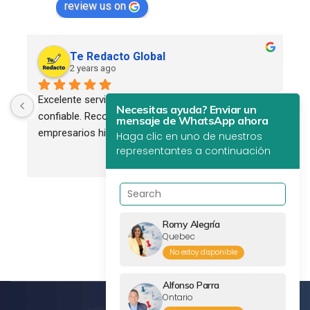
review us on
Te Redacto Global
2 years ago
Excelente servicio. Profesional, eficiente y 
Necesitas ayuda? Enviar un
confiable. Recomendado para todos los 
mensaje de WhatsApp ahora
empresarios hispanos.
Haga clic en uno de nuestros
representantes a continuación
Romy Alegría
Quebec
No estoy disponible
Alfonso Parra
Ontario