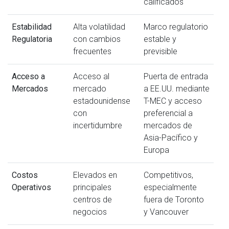
calificados
Estabilidad
Alta volatilidad
Marco regulatorio
Regulatoria
con cambios
estable y
frecuentes
previsible
Acceso a
Acceso al
Puerta de entrada
Mercados
mercado
a EE.UU. mediante
estadounidense
T-MEC y acceso
con
preferencial a
incertidumbre
mercados de
Asia-Pacífico y
Europa
Costos
Elevados en
Competitivos,
Operativos
principales
especialmente
centros de
fuera de Toronto
negocios
y Vancouver