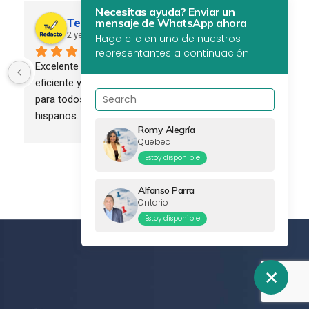
Necesitas ayuda? Enviar un
mensaje de WhatsApp ahora
Te Redacto Global
2 years ago
Haga clic en uno de nuestros
representantes a continuación
Excelente servicio. Profesional, 
eficiente y confiable. Recomendado 
para todos los empresarios 
hispanos.
Romy Alegría
Quebec
Estoy disponible
Alfonso Parra
Ontario
Estoy disponible