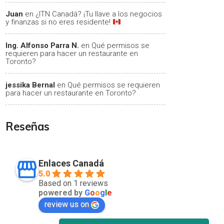
Juan
en
¿ITN Canadá? ¡Tu llave a los negocios
y finanzas si no eres residente!
Ing. Alfonso Parra N.
en
Qué permisos se
requieren para hacer un restaurante en
Toronto?
jessika Bernal
en
Qué permisos se requieren
para hacer un restaurante en Toronto?
Reseñas
Enlaces Canadá
5.0
Based on 1 reviews
powered by
G
o
o
g
l
e
review us on