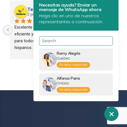
Necesitas ayuda? Enviar un
mensaje de WhatsApp ahora
Te Redacto Global
2 years ago
Haga clic en uno de nuestros
representantes a continuación
Excelente servicio. Profesional, 
eficiente y confiable. Recomendado 
para todos los empresarios 
hispanos.
Romy Alegría
Quebec
No estoy disponible
Alfonso Parra
Ontario
No estoy disponible