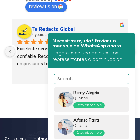
review us on
Te Redacto Global
2 years ago
Necesitas ayuda? Enviar un
mensaje de WhatsApp ahora
Excelente servicio. Profesional, eficiente y 
Haga clic en uno de nuestros
confiable. Recomendado para todos los 
representantes a continuación
empresarios hispanos.
Romy Alegría
Quebec
Estoy disponible
Alfonso Parra
Ontario
Estoy disponible
© Copyright
Enlaces Canada Inc.
2012 - 2024. All Rights