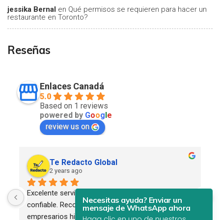
jessika Bernal
en
Qué permisos se requieren para hacer un
restaurante en Toronto?
Reseñas
Enlaces Canadá
5.0
Based on 1 reviews
powered by
G
o
o
g
l
e
review us on
Te Redacto Global
2 years ago
Excelente servicio. Profesional, eficiente y 
Necesitas ayuda? Enviar un
confiable. Recomendado para todos los 
mensaje de WhatsApp ahora
empresarios hispanos.
Haga clic en uno de nuestros