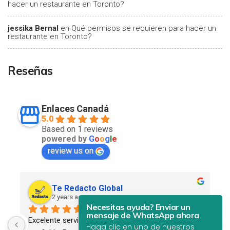
hacer un restaurante en Toronto?
jessika Bernal
en
Qué permisos se requieren para hacer un
restaurante en Toronto?
Reseñas
Enlaces Canadá
5.0
Based on 1 reviews
powered by
G
o
o
g
l
e
review us on
Te Redacto Global
2 years ago
Necesitas ayuda? Enviar un
mensaje de WhatsApp ahora
Excelente servicio. Profesional, eficiente y 
Haga clic en uno de nuestros