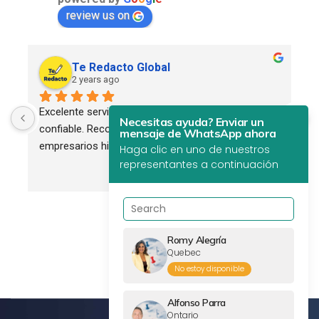
review us on
Te Redacto Global
2 years ago
Excelente servicio. Profesional, eficiente y 
Necesitas ayuda? Enviar un
confiable. Recomendado para todos los 
mensaje de WhatsApp ahora
empresarios hispanos.
Haga clic en uno de nuestros
representantes a continuación
Romy Alegría
Quebec
No estoy disponible
Alfonso Parra
Ontario