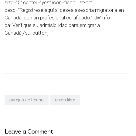
size=”5″ center=”yes” icon=”icon: list-alt”
desc=”Regístrese aquí si desea asesoría migratoria en
Canadá, con un profesional certificado.” id=”info-
ca”]Verifique su admisibilidad para emigrar a
Canadá[/su_button]
parejas de hecho
union libre
Leave a Comment