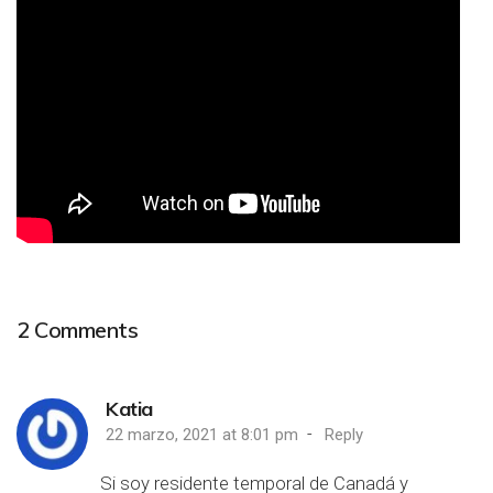
2
Comments
Katia
-
22 marzo, 2021 at 8:01 pm
Reply
Si soy residente temporal de Canadá y