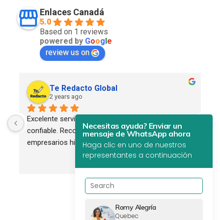
Enlaces Canadá
5.0
Based on 1 reviews
powered by
G
o
o
g
l
e
review us on
Te Redacto Global
2 years ago
Excelente servicio. Profesional, eficiente y 
Necesitas ayuda? Enviar un
confiable. Recomendado para todos los 
mensaje de WhatsApp ahora
empresarios hispanos.
Haga clic en uno de nuestros
representantes a continuación
Romy Alegría
Quebec