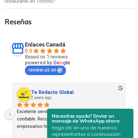
restaurante en Toronto?
Reseñas
Enlaces Canadá
5.0
Based on 1 reviews
powered by
G
o
o
g
l
e
review us on
Te Redacto Global
2 years ago
Excelente servicio. Profesional, eficiente y 
Necesitas ayuda? Enviar un
confiable. Recomendado para todos los 
mensaje de WhatsApp ahora
empresarios hispanos.
Haga clic en uno de nuestros
representantes a continuación