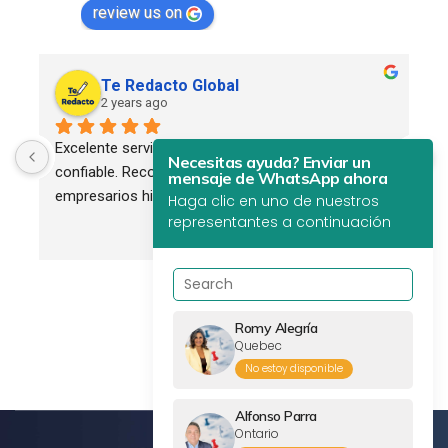
review us on
Te Redacto Global
2 years ago
Excelente servicio. Profesional, eficiente y 
Necesitas ayuda? Enviar un
confiable. Recomendado para todos los 
mensaje de WhatsApp ahora
empresarios hispanos.
Haga clic en uno de nuestros
representantes a continuación
Romy Alegría
Quebec
No estoy disponible
Alfonso Parra
Ontario