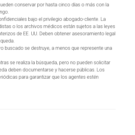
pueden conservar por hasta cinco días o más con la
ango.
fidenciales bajo el privilegio abogado-cliente.
La
istas o los archivos médicos están sujetos a las leyes
nterizos de EE. UU. Deben obtener asesoramiento legal
squeda.
ivo buscado se destruye, a menos que represente una
ras se realiza la búsqueda, pero no pueden solicitar
ueda deben documentarse y hacerse públicas.
Los
eriódicas para garantizar que los agentes estén