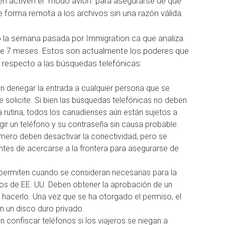
bién activen el “modo avión” para asegurarse de que
 forma remota a los archivos sin una razón válida.
to la semana pasada por Immigration.ca que analiza
 de 7 meses.
Estos son actualmente los poderes que
n respecto a las búsquedas telefónicas:
n denegar la entrada a cualquier persona que se
e solicite.
Si bien las búsquedas telefónicas no deben
 rutina, todos los canadienses aún están sujetos a
gir un teléfono y su contraseña sin causa probable.
imero deben desactivar la conectividad, pero se
ntes de acercarse a la frontera para asegurarse de
permiten cuando se consideran necesarias para la
zos de EE. UU. Deben obtener la aprobación de un
 hacerlo.
Una vez que se ha otorgado el permiso, el
n un disco duro privado.
 confiscar teléfonos si los viajeros se niegan a