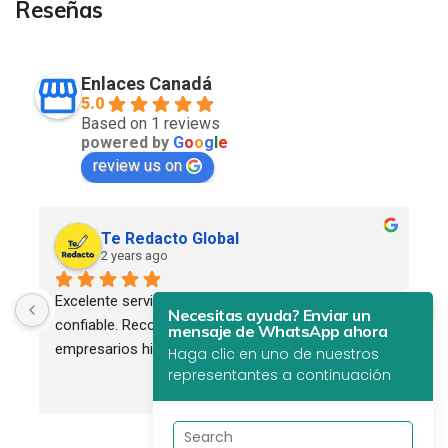
Reseñas
Enlaces Canadá
5.0
Based on 1 reviews
powered by
G
o
o
g
l
e
review us on
Te Redacto Global
2 years ago
Excelente servicio. Profesional, eficiente y 
Necesitas ayuda? Enviar un
confiable. Recomendado para todos los 
mensaje de WhatsApp ahora
empresarios hispanos.
Haga clic en uno de nuestros
representantes a continuación