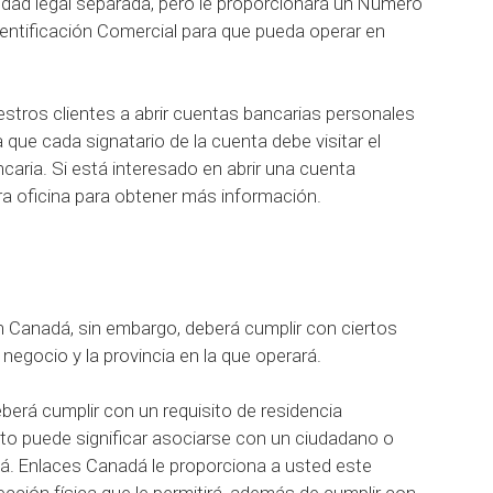
tidad legal separada, pero le proporcionará un Número
entificación Comercial para que pueda operar en
tros clientes a abrir cuentas bancarias personales
que cada signatario de la cuenta debe visitar el
ncaria. Si está interesado en abrir una cuenta
 oficina para obtener más información.
en Canadá, sin embargo, deberá cumplir con ciertos
 negocio y la provincia en la que operará.
berá cumplir con un requisito de residencia
to puede significar asociarse con un ciudadano o
á. Enlaces Canadá le proporciona a usted este
ección física que le permitirá, además de cumplir con