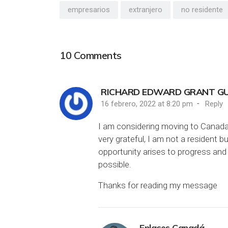
empresarios
extranjero
no residente
10
Comments
RICHARD EDWARD GRANT G
-
16 febrero, 2022 at 8:20 pm
Reply
I am considering moving to Canada 
very grateful, I am not a resident 
opportunity arises to progress an
possible.
Thanks for reading my message
Enlaces Canadá