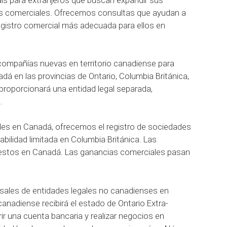
ís para extranjeros que buscan expandir sus
s comerciales. Ofrecemos consultas que ayudan a
registro comercial más adecuada para ellos en
 compañías nuevas en territorio canadiense para
dá en las provincias de Ontario, Columbia Británica,
proporcionará una entidad legal separada,
.
des en Canadá, ofrecemos el registro de sociedades
bilidad limitada en Columbia Británica. Las
estos en Canadá. Las ganancias comerciales pasan
sales de entidades legales no canadienses en
canadiense recibirá el estado de Ontario Extra-
rir una cuenta bancaria y realizar negocios en