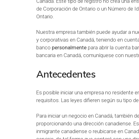
Canadá. Este tipo de registro no crea una en
de Corporación de Ontario o un Número de Id
Ontario.
Nuestra empresa también puede ayudar a nues
y corporativas en Canadá, teniendo en cuenta 
banco
personalmente
para abrir la cuenta ba
bancaria en Canadá, comuníquese con nuestra
Antecedentes
Es posible iniciar una empresa no residente 
requisitos. Las leyes difieren según su tipo de
Para iniciar un negocio en Canadá, también de
proporcionando una dirección canadiense. Es
inmigrante canadiense o reubicarse en Canad
servicio, de tal forma que contará con una dir