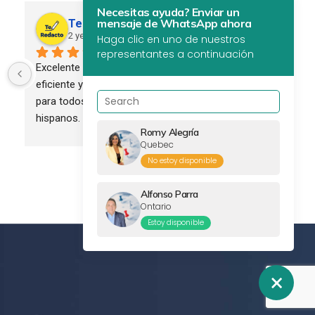
Necesitas ayuda? Enviar un
mensaje de WhatsApp ahora
Te Redacto Global
2 years ago
Haga clic en uno de nuestros
representantes a continuación
Excelente servicio. Profesional, 
eficiente y confiable. Recomendado 
para todos los empresarios 
hispanos.
Romy Alegría
Quebec
No estoy disponible
Alfonso Parra
Ontario
Estoy disponible