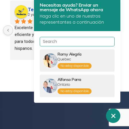
Necesitas ayuda? Enviar un
mensaje de WhatsApp ahora
Te Redacto Global
2 years ago
Haga clic en uno de nuestros
representantes a continuación
Excelente servicio. Profesional, 
eficiente y confiable. Recomendado 
para todos los empresarios 
hispanos.
Romy Alegría
Quebec
No estoy disponible
Alfonso Parra
Ontario
No estoy disponible