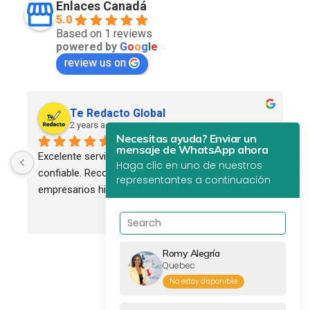
Enlaces Canadá
5.0
Based on 1 reviews
powered by
G
o
o
g
l
e
review us on
Te Redacto Global
2 years ago
Necesitas ayuda? Enviar un
mensaje de WhatsApp ahora
Excelente servicio. Profesional, eficiente y 
Haga clic en uno de nuestros
confiable. Recomendado para todos los 
representantes a continuación
empresarios hispanos.
Romy Alegría
Quebec
No estoy disponible