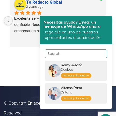
Te Redacto Global
2 years ago
Excelente servicio. Profesional, eficiente y 
Necesitas ayuda? Enviar un
confiable. Recomendado para todos los 
mensaje de WhatsApp ahora
empresarios hispanos.
Haga clic en uno de nuestros
representantes a continuación
Romy Alegría
Quebec
No estoy disponible
Alfonso Parra
Ontario
No estoy disponible
© Copyright
Enlaces Canada Inc.
2012 - 2024. All Rights
Reserved