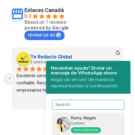
Enlaces Canadá
5.0
Based on 1 reviews
powered by
G
o
o
g
l
e
review us on
Te Redacto Global
2 years ago
Necesitas ayuda? Enviar un
mensaje de WhatsApp ahora
Excelente servicio. Profesional, eficiente y 
Haga clic en uno de nuestros
confiable. Recomendado para todos los 
representantes a continuación
empresarios hispanos.
Romy Alegría
Quebec
Estoy disponible