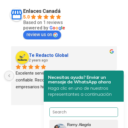
Enlaces Canadá
5.0
Based on 1 reviews
powered by
G
o
o
g
l
e
review us on
Te Redacto Global
2 years ago
Excelente servicio. Profesional, eficiente y 
Necesitas ayuda? Enviar un
confiable. Recomendado para todos los 
mensaje de WhatsApp ahora
empresarios hispanos.
Haga clic en uno de nuestros
representantes a continuación
Romy Alegría